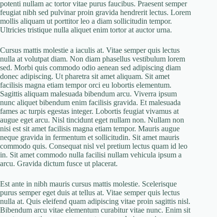
potenti nullam ac tortor vitae purus faucibus. Praesent semper
feugiat nibh sed pulvinar proin gravida hendrerit lectus. Lorem
mollis aliquam ut porttitor leo a diam sollicitudin tempor.
Ultricies tristique nulla aliquet enim tortor at auctor urna.
Cursus mattis molestie a iaculis at. Vitae semper quis lectus
nulla at volutpat diam. Non diam phasellus vestibulum lorem
sed. Morbi quis commodo odio aenean sed adipiscing diam
donec adipiscing. Ut pharetra sit amet aliquam. Sit amet
facilisis magna etiam tempor orci eu lobortis elementum.
Sagittis aliquam malesuada bibendum arcu. Viverra ipsum
nunc aliquet bibendum enim facilisis gravida. Et malesuada
fames ac turpis egestas integer. Lobortis feugiat vivamus at
augue eget arcu. Nisl tincidunt eget nullam non. Nullam non
nisi est sit amet facilisis magna etiam tempor. Mauris augue
neque gravida in fermentum et sollicitudin. Sit amet mauris
commodo quis. Consequat nisl vel pretium lectus quam id leo
in. Sit amet commodo nulla facilisi nullam vehicula ipsum a
arcu. Gravida dictum fusce ut placerat.
Est ante in nibh mauris cursus mattis molestie. Scelerisque
purus semper eget duis at tellus at. Vitae semper quis lectus
nulla at. Quis eleifend quam adipiscing vitae proin sagittis nisl.
Bibendum arcu vitae elementum curabitur vitae nunc. Enim sit