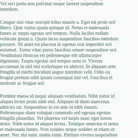
Vel orci porta non pulvinar neque laoreet suspendisse
interdum.
Congue nisi vitae suscipit tellus mauris a. Eget mi proin sed
libero. Quis varius quam quisque id. Netus et malesuada
fames ac turpis egestas sed tempus. Nulla facilisi nullam
vehicula ipsum a. Quam lacus suspendisse faucibus interdum
posuere. Sit amet est placerat in egestas erat imperdiet sed
euismod. Tortor vitae purus faucibus ornare suspendisse sed.
Vestibulum rhoncus est pellentesque elit ullamcorper
dignissim. Turpis egestas sed tempus urna et. Viverra
accumsan in nisl nisi scelerisque eu ultrices. In aliquam sem
fringilla ut morbi tincidunt augue interdum velit. Odio eu
feugiat pretium nibh ipsum consequat nisl vel. Faucibus et
molestie ac feugiat sed.
Porttitor massa id neque aliquam vestibulum. Nibh tortor id
aliquet lectus proin nibh nisl. Aliquam id diam maecenas
ultricies mi. Suspendisse in est ante in nibh mauris.
Pellentesque diam volutpat commodo sed egestas egestas
fringilla phasellus. Vel pharetra vel turpis nunc eget lorem
dolor. Nibh tortor id aliquet lectus. Tristique senectus et netus
et malesuada fames. Non sodales neque sodales ut etiam sit
amet. Nec dui nunc mattis enim. Pretium viverra suspendisse