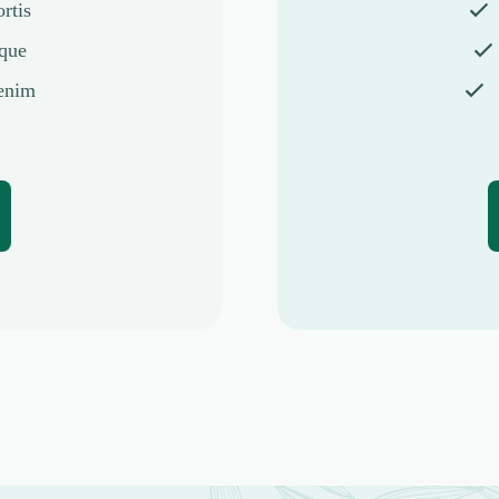
rtis
sque
enim