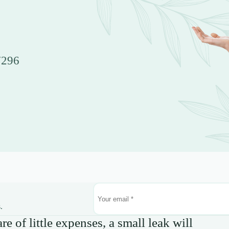
7296
.
e of little expenses, a small leak will