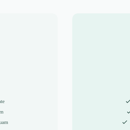
ate
um
quam