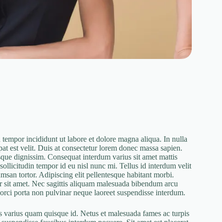
 tempor incididunt ut labore et dolore magna aliqua. In nulla
pat est velit. Duis at consectetur lorem donec massa sapien.
esque dignissim. Consequat interdum varius sit amet mattis
llicitudin tempor id eu nisl nunc mi. Tellus id interdum velit
umsan tortor. Adipiscing elit pellentesque habitant morbi.
 sit amet. Nec sagittis aliquam malesuada bibendum arcu
l orci porta non pulvinar neque laoreet suspendisse interdum.
uis varius quam quisque id. Netus et malesuada fames ac turpis