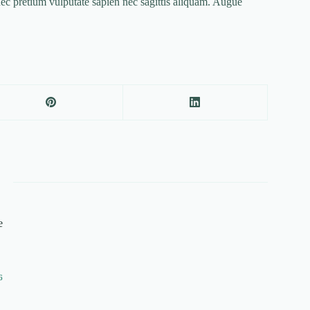
onec pretium vulputate sapien nec sagittis aliquam. Augue
e
6