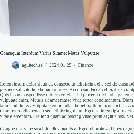
Consequat Interdum Varius Sitamet Mattis Vulputate
agilitech.se
2024-01-25
Finance
Lorem ipsum dolor sit amet, consectetur adipiscing elit, sed do eiusmod
posuere sollicitudin aliquam ultrices. Accumsan lacus vel facilisis volut
Quis ipsum suspendisse ultrices gravida. Ut placerat orci nulla pellent
vulputate enim. Mauris sit amet massa vitae tortor condimentum. Diam so
laoreet id donec. Vulputate enim nulla aliquet porttitor lacus luctus acc
Commodo odio aenean sed adipiscing diam. Eget est lorem ipsum dolor
vitae elementum. Eleifend quam adipiscing vitae proin sagittis nisl. Ve
Congue nisi vitae suscipit tellus mauris a. Eget mi proin sed libero. Q