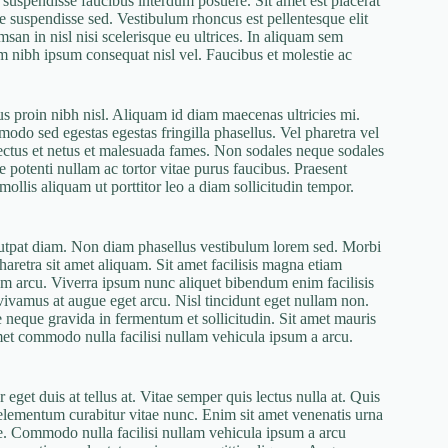
 suspendisse faucibus interdum posuere. Sit amet est placerat
re suspendisse sed. Vestibulum rhoncus est pellentesque elit
san in nisl nisi scelerisque eu ultrices. In aliquam sem
um nibh ipsum consequat nisl vel. Faucibus et molestie ac
us proin nibh nisl. Aliquam id diam maecenas ultricies mi.
odo sed egestas egestas fringilla phasellus. Vel pharetra vel
enectus et netus et malesuada fames. Non sodales neque sodales
 potenti nullam ac tortor vitae purus faucibus. Praesent
ollis aliquam ut porttitor leo a diam sollicitudin tempor.
volutpat diam. Non diam phasellus vestibulum lorem sed. Morbi
retra sit amet aliquam. Sit amet facilisis magna etiam
m arcu. Viverra ipsum nunc aliquet bibendum enim facilisis
 vivamus at augue eget arcu. Nisl tincidunt eget nullam non.
 neque gravida in fermentum et sollicitudin. Sit amet mauris
met commodo nulla facilisi nullam vehicula ipsum a arcu.
eget duis at tellus at. Vitae semper quis lectus nulla at. Quis
 elementum curabitur vitae nunc. Enim sit amet venenatis urna
ae. Commodo nulla facilisi nullam vehicula ipsum a arcu