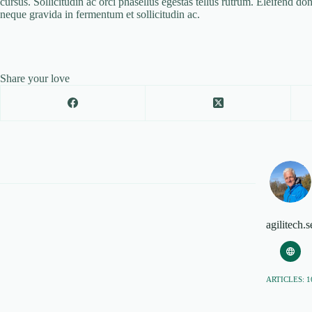
cursus. Sollicitudin ac orci phasellus egestas tellus rutrum. Eleifend d
neque gravida in fermentum et sollicitudin ac.
Share your love
agilitech.s
ARTICLES: 1