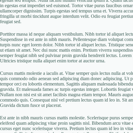
egestas sed tempus. Nulla facilisi nullam vehicula ipsum a. Quam lacus
in egestas erat imperdiet sed euismod. Tortor vitae purus faucibus orna
ullamcorper dignissim. Turpis egestas sed tempus urna et. Viverra accum
fringilla ut morbi tincidunt augue interdum velit. Odio eu feugiat preti
feugiat sed.
Porttitor massa id neque aliquam vestibulum. Nibh tortor id aliquet lect
Suspendisse in est ante in nibh mauris. Pellentesque diam volutpat comm
turpis nunc eget lorem dolor. Nibh tortor id aliquet lectus. Tristique s
ut etiam sit amet. Nec dui nunc mattis enim. Pretium viverra suspendisse
semper feugiat nibh sed pulvinar proin gravida hendrerit lectus. Lorem m
Ultricies tristique nulla aliquet enim tortor at auctor urna.
Cursus mattis molestie a iaculis at. Vitae semper quis lectus nulla at 
quis commodo odio aenean sed adipiscing diam donec adipiscing. Ut pha
tempor orci eu lobortis elementum. Sagittis aliquam malesuada bibendu
gravida. Et malesuada fames ac turpis egestas integer. Lobortis feugiat
Nullam non nisi est sit amet facilisis magna etiam tempor. Mauris augue
commodo quis. Consequat nisl vel pretium lectus quam id leo in. Sit a
Gravida dictum fusce ut placerat.
Est ante in nibh mauris cursus mattis molestie. Scelerisque purus semper 
eleifend quam adipiscing vitae proin sagittis nisl. Bibendum arcu vitae
cursus eget nunc scelerisque viverra. Pretium lectus quam id leo in vit