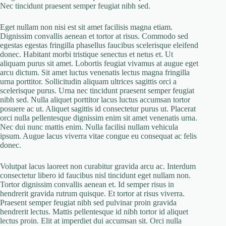
Nec tincidunt praesent semper feugiat nibh sed.
Eget nullam non nisi est sit amet facilisis magna etiam.
Dignissim convallis aenean et tortor at risus. Commodo sed
egestas egestas fringilla phasellus faucibus scelerisque eleifend
donec. Habitant morbi tristique senectus et netus et. Ut
aliquam purus sit amet. Lobortis feugiat vivamus at augue eget
arcu dictum. Sit amet luctus venenatis lectus magna fringilla
urna porttitor. Sollicitudin aliquam ultrices sagittis orci a
scelerisque purus. Urna nec tincidunt praesent semper feugiat
nibh sed. Nulla aliquet porttitor lacus luctus accumsan tortor
posuere ac ut. Aliquet sagittis id consectetur purus ut. Placerat
orci nulla pellentesque dignissim enim sit amet venenatis urna.
Nec dui nunc mattis enim. Nulla facilisi nullam vehicula
ipsum. Augue lacus viverra vitae congue eu consequat ac felis
donec.
Volutpat lacus laoreet non curabitur gravida arcu ac. Interdum
consectetur libero id faucibus nisl tincidunt eget nullam non.
Tortor dignissim convallis aenean et. Id semper risus in
hendrerit gravida rutrum quisque. Et tortor at risus viverra.
Praesent semper feugiat nibh sed pulvinar proin gravida
hendrerit lectus. Mattis pellentesque id nibh tortor id aliquet
lectus proin. Elit at imperdiet dui accumsan sit. Orci nulla