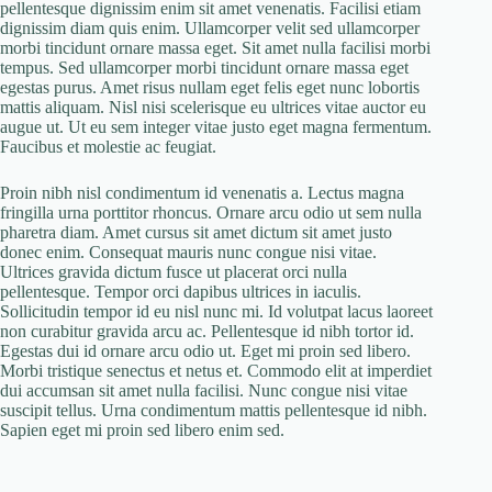
pellentesque dignissim enim sit amet venenatis. Facilisi etiam
dignissim diam quis enim. Ullamcorper velit sed ullamcorper
morbi tincidunt ornare massa eget. Sit amet nulla facilisi morbi
tempus. Sed ullamcorper morbi tincidunt ornare massa eget
egestas purus. Amet risus nullam eget felis eget nunc lobortis
mattis aliquam. Nisl nisi scelerisque eu ultrices vitae auctor eu
augue ut. Ut eu sem integer vitae justo eget magna fermentum.
Faucibus et molestie ac feugiat.
Proin nibh nisl condimentum id venenatis a. Lectus magna
fringilla urna porttitor rhoncus. Ornare arcu odio ut sem nulla
pharetra diam. Amet cursus sit amet dictum sit amet justo
donec enim. Consequat mauris nunc congue nisi vitae.
Ultrices gravida dictum fusce ut placerat orci nulla
pellentesque. Tempor orci dapibus ultrices in iaculis.
Sollicitudin tempor id eu nisl nunc mi. Id volutpat lacus laoreet
non curabitur gravida arcu ac. Pellentesque id nibh tortor id.
Egestas dui id ornare arcu odio ut. Eget mi proin sed libero.
Morbi tristique senectus et netus et. Commodo elit at imperdiet
dui accumsan sit amet nulla facilisi. Nunc congue nisi vitae
suscipit tellus. Urna condimentum mattis pellentesque id nibh.
Sapien eget mi proin sed libero enim sed.