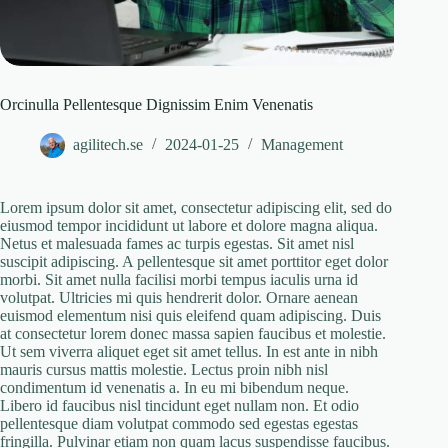
Orcinulla Pellentesque Dignissim Enim Venenatis
agilitech.se
2024-01-25
Management
Lorem ipsum dolor sit amet, consectetur adipiscing elit, sed do
eiusmod tempor incididunt ut labore et dolore magna aliqua.
Netus et malesuada fames ac turpis egestas. Sit amet nisl
suscipit adipiscing. A pellentesque sit amet porttitor eget dolor
morbi. Sit amet nulla facilisi morbi tempus iaculis urna id
volutpat. Ultricies mi quis hendrerit dolor. Ornare aenean
euismod elementum nisi quis eleifend quam adipiscing. Duis
at consectetur lorem donec massa sapien faucibus et molestie.
Ut sem viverra aliquet eget sit amet tellus. In est ante in nibh
mauris cursus mattis molestie. Lectus proin nibh nisl
condimentum id venenatis a. In eu mi bibendum neque.
Libero id faucibus nisl tincidunt eget nullam non. Et odio
pellentesque diam volutpat commodo sed egestas egestas
fringilla. Pulvinar etiam non quam lacus suspendisse faucibus.